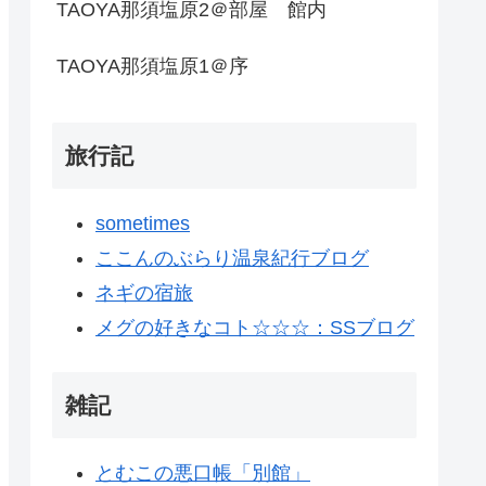
TAOYA那須塩原2＠部屋 館内
TAOYA那須塩原1＠序
旅行記
sometimes
ここんのぶらり温泉紀行ブログ
ネギの宿旅
メグの好きなコト☆☆☆：SSブログ
雑記
とむこの悪口帳「別館」