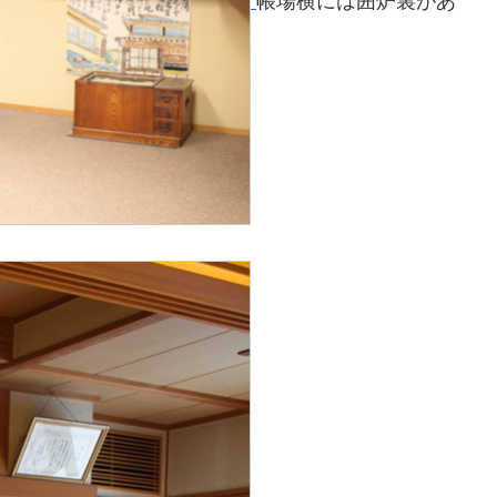
帳場横には囲炉裏があ