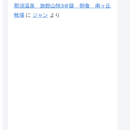
那須温泉 旅館山快3＠跋 朝食 南ヶ丘
牧場
に
ジャン
より