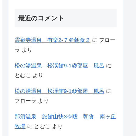
最近のコメント
霊泉寺温泉 有楽2-７＠朝食２
に
フロー
ラ
より
松の湯温泉 松渓館9-1@部屋 風呂
に
とむこ
より
松の湯温泉 松渓館9-1@部屋 風呂
に
フローラ
より
那須温泉 旅館山快3＠跋 朝食 南ヶ丘
牧場
に
とむこ
より