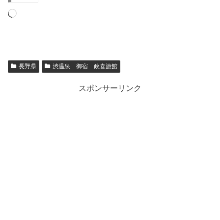
読
み
込
み
長野県
渋温泉 御宿 政喜旅館
中…
スポンサーリンク