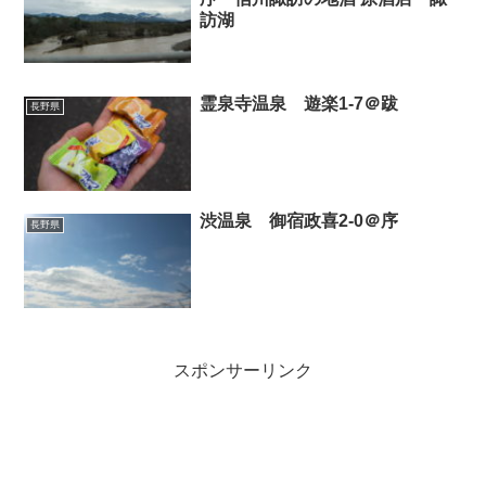
訪湖
霊泉寺温泉 遊楽1-7＠跋
長野県
渋温泉 御宿政喜2-0＠序
長野県
スポンサーリンク