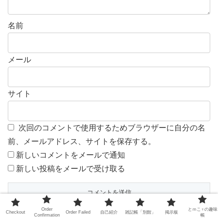
名前
メール
サイト
次回のコメントで使用するためブラウザーに自分の名
前、メールアドレス、サイトを保存する。
新しいコメントをメールで通知
新しい投稿をメールで受け取る
Order
とｍこ♀の趣味
Checkout
Order Failed
自己紹介
雑記帳「別館」
掲示板
日本語が含まれない投稿は無視されますのでご注意くださ
Confirmation
帳