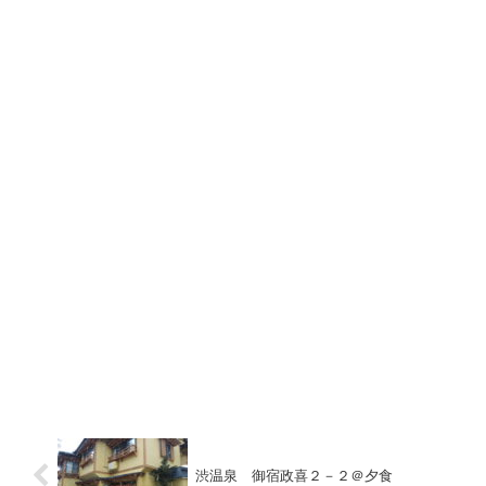
渋温泉 御宿政喜２－２＠夕食