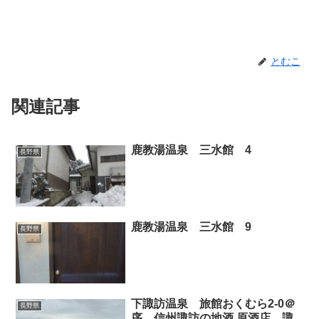
とむこ
関連記事
鹿教湯温泉 三水館 4
長野県
鹿教湯温泉 三水館 9
長野県
下諏訪温泉 旅館おくむら2-0＠
長野県
序 信州諏訪の地酒 原酒店 諏