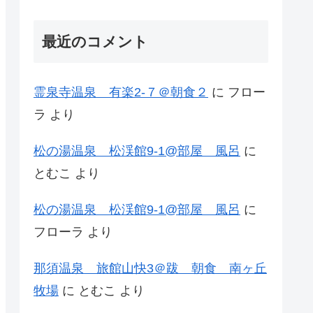
最近のコメント
霊泉寺温泉 有楽2-７＠朝食２
に
フロー
ラ
より
松の湯温泉 松渓館9-1@部屋 風呂
に
とむこ
より
松の湯温泉 松渓館9-1@部屋 風呂
に
フローラ
より
那須温泉 旅館山快3＠跋 朝食 南ヶ丘
牧場
に
とむこ
より