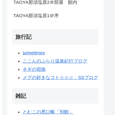
TAOYA那須塩原2＠部屋 館内
TAOYA那須塩原1＠序
旅行記
sometimes
ここんのぶらり温泉紀行ブログ
ネギの宿旅
メグの好きなコト☆☆☆：SSブログ
雑記
とむこの悪口帳「別館」