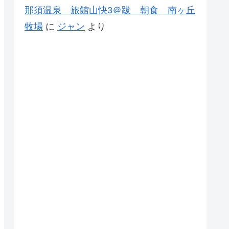
那須温泉 旅館山快3＠跋 朝食 南ヶ丘
牧場
に
ジャン
より