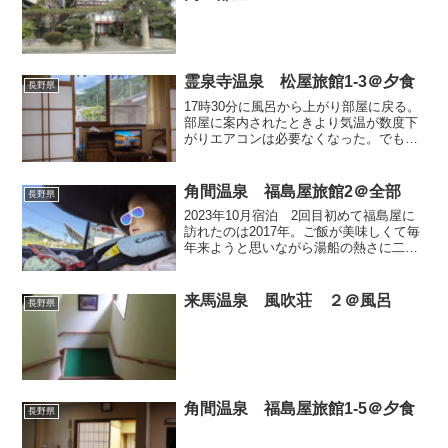
霊泉寺温泉 松屋旅館1-3＠夕食
長野県
17時30分に風呂から上がり部屋に戻る。
部屋に案内されたときより気温が数度下
がりエアコンは必要なくなった。でも湯
上がりで体はポカポカしていて扇風機で
冷やす。部屋の扉を開けておくと空気の
流れができて気持ち良い17時30分から18
角間温泉 福島屋旅館2＠全部
長野県
時の間の配膳な...
2023年10月宿泊 2回目初めて福島屋に
訪れたのは2017年。ご飯が美味しくて毎
年来ようと思いながら湯船の熱さに二の
足を踏んでとうとう6年も経ってしまいま
した。10月は紅葉の時期もあり直前予約
には向かない季節なのですが、予約サイ
来馬温泉 風吹荘 ２＠風呂
長野県
トを覗いて...
角間温泉 福島屋旅館1-5＠夕食
長野県