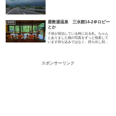
鹿教湯温泉 三水館14-2＠ロビー
長野県
とか
子供が宿泊している時に出る札。ちゃん
とありました猫の写真をずっと指差して
います持ち込みではなく、持ち出し別に
ビールなんか飲みたくないんだけどね。
飲みたくないんだけど飲んじゃう不思議
(adsbygoogle = window.adsbygo...
スポンサーリンク