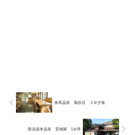
来馬温泉 風吹荘 ３＠夕食
那須湯本温泉 雲海閣 1＠序