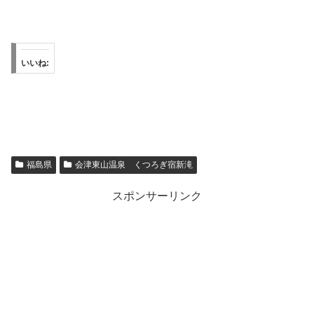
いいね:
福島県
会津東山温泉 くつろぎ宿新滝
スポンサーリンク