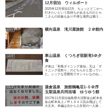
新鮮味は薄れてしまう気がする...
12月宿泊 ウィルポート
2025年12月宿泊12月、ちょっとどこかへ
行きたいという気持ちがあるもののとｍ
こさんの妊娠もあり不便な場所は避けな
ければならなかった。そもそもスタッド
レスタイヤを履いていないので行ける場
所は限られていた。また大洗ホテルに行
横向温泉 滝川屋旅館 ２＠館内
福島県
っても良いかと太...
東山温泉 くつろぎ宿新滝5＠夕
福島県
食
夕食は「和風ダイニング遊仙」又は「ダ
イニング花祭り」のどちらかと思ってい
た。シックな雰囲気でオシャレなのね
ぇ、なんて。遊仙の方には日本酒バー的
なものも有りそうだし。が、案内された
のは「凌空」という昔ながらの大宴会場
湯倉温泉 旅館鶴亀荘1-０＠序
福島県
を幾つかに区切った場所。仕...
玉梨温泉共同浴場 ゆうゆう館
2017年11月宿泊福島県大沼郡金山町本名
金山町本名上ノ坪１９４２読み飛ばして
大丈夫。本編は次から人生初の一人旅は