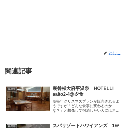
とむこ
関連記事
裏磐梯大府平温泉 HOTELLI
福島県
aalto2-4@夕食
※毎年クリスマスプランが販売されるよ
うですが「どんな食事に変わるのか
な？」と想像して宿泊したい人にはネタ
バレ感があるので読まないほうが良いの
かもしれない。勿論今回のメニューが来
年出てくる訳ではないけれど、それでも
スパリゾートハワイアンズ 1＠
福島県