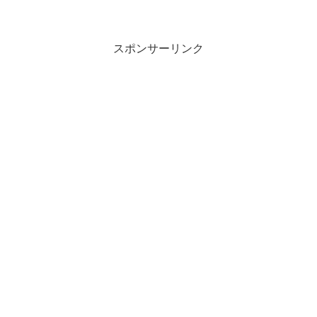
20年以上前、19歳のときに夜行列車で島
根県へ。興奮というより不安でろくに寝
れず体が鉛のように重くなったのをよく
覚えている。...
スポンサーリンク