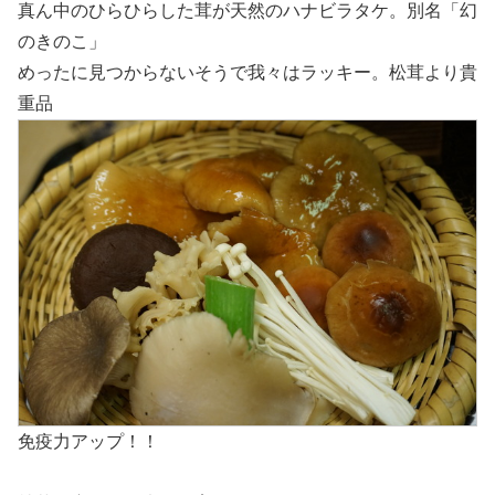
真ん中のひらひらした茸が天然のハナビラタケ。別名「幻
のきのこ」
めったに見つからないそうで我々はラッキー。松茸より貴
重品
免疫力アップ！！