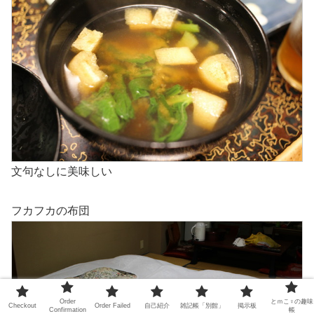
文句なしに美味しい
フカフカの布団
Order
とｍこ♀の趣味
Checkout
Order Failed
自己紹介
雑記帳「別館」
掲示板
Confirmation
帳