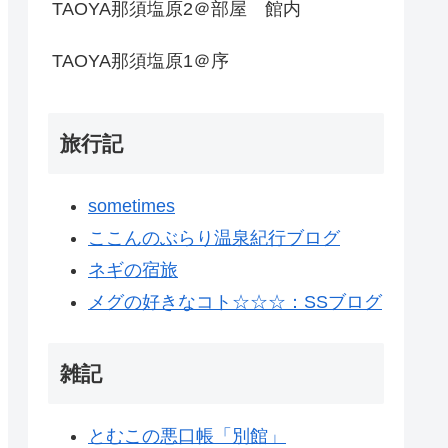
TAOYA那須塩原2＠部屋 館内
TAOYA那須塩原1＠序
旅行記
sometimes
ここんのぶらり温泉紀行ブログ
ネギの宿旅
メグの好きなコト☆☆☆：SSブログ
雑記
とむこの悪口帳「別館」