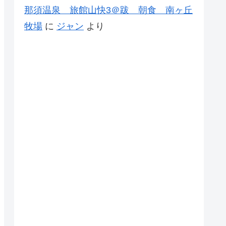
那須温泉 旅館山快3＠跋 朝食 南ヶ丘
牧場
に
ジャン
より