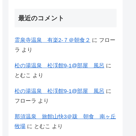
最近のコメント
霊泉寺温泉 有楽2-７＠朝食２
に
フロー
ラ
より
松の湯温泉 松渓館9-1@部屋 風呂
に
とむこ
より
松の湯温泉 松渓館9-1@部屋 風呂
に
フローラ
より
那須温泉 旅館山快3＠跋 朝食 南ヶ丘
牧場
に
とむこ
より