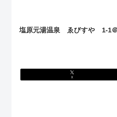
塩原元湯温泉 ゑびすや 1-1
X