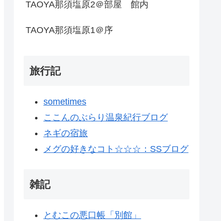
TAOYA那須塩原2＠部屋 館内
TAOYA那須塩原1＠序
旅行記
sometimes
ここんのぶらり温泉紀行ブログ
ネギの宿旅
メグの好きなコト☆☆☆：SSブログ
雑記
とむこの悪口帳「別館」