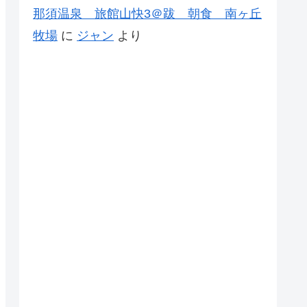
那須温泉 旅館山快3＠跋 朝食 南ヶ丘
牧場
に
ジャン
より