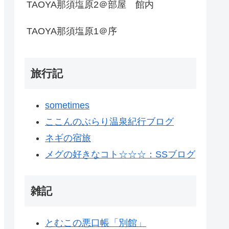
TAOYA那須塩原2＠部屋 館内
TAOYA那須塩原1＠序
旅行記
sometimes
ここんのぶらり温泉紀行ブログ
ネギの宿旅
メグの好きなコト☆☆☆：SSブログ
雑記
とむこの悪口帳「別館」