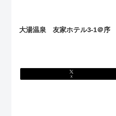
大湯温泉 友家ホテル3-1＠序
X