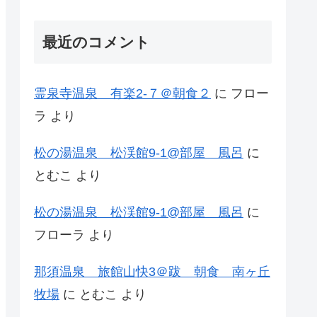
最近のコメント
霊泉寺温泉 有楽2-７＠朝食２
に
フロー
ラ
より
松の湯温泉 松渓館9-1@部屋 風呂
に
とむこ
より
松の湯温泉 松渓館9-1@部屋 風呂
に
フローラ
より
那須温泉 旅館山快3＠跋 朝食 南ヶ丘
牧場
に
とむこ
より