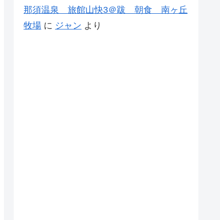
那須温泉 旅館山快3＠跋 朝食 南ヶ丘
牧場
に
ジャン
より