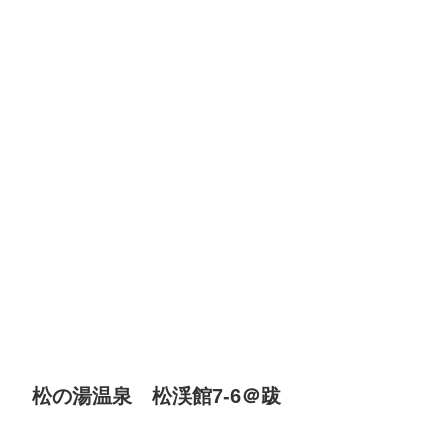
松の湯温泉 松渓館7-6＠跋