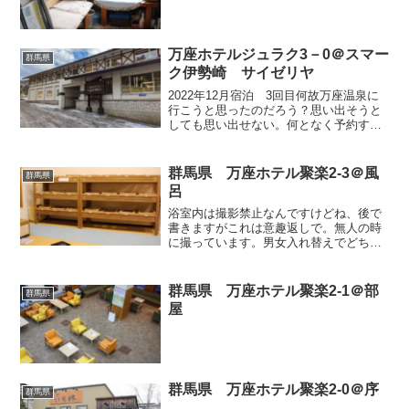
万座ホテルジュラク3－0＠スマー
群馬県
ク伊勢崎 サイゼリヤ
2022年12月宿泊 3回目何故万座温泉に
行こうと思ったのだろう？思い出そうと
しても思い出せない。何となく予約する
には面倒な温泉地なので、何か目的があ
ったのだと思うが…。そもそも僕は硫黄
泉が苦手だ。お湯は良い。だがそれも嫌
群馬県 万座ホテル聚楽2-3＠風
群馬県
なのだ。帰っても3...
呂
浴室内は撮影禁止なんですけどね、後で
書きますがこれは意趣返しで。無人の時
に撮っています。男女入れ替えでどちら
が男湯女湯かはその日次第ってところか
奥（露天数１）体重計が相撲でもとった
のか・・・色々とシャンプー類が置いて
群馬県 万座ホテル聚楽2-1＠部
群馬県
あります。シャンプーバイ...
屋
群馬県 万座ホテル聚楽2-0＠序
群馬県