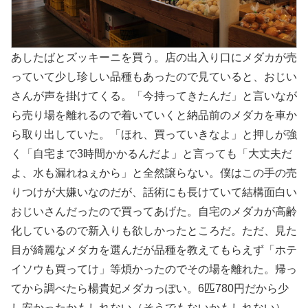
あしたばとズッキーニを買う。店の出入り口にメダカが売
っていて少し珍しい品種もあったので見ていると、おじい
さんが声を掛けてくる。「今持ってきたんだ」と言いなが
ら売り場を離れるので着いていくと納品前のメダカを車か
ら取り出していた。「ほれ、買っていきなよ」と押しが強
く「自宅まで3時間かかるんだよ」と言っても「大丈夫だ
よ、水も漏れねぇから」と全然譲らない。僕はこの手の売
りつけが大嫌いなのだが、話術にも長けていて結構面白い
おじいさんだったので買ってあげた。自宅のメダカが高齢
化しているので新入りも欲しかったところだ。ただ、見た
目が綺麗なメダカを選んだが品種を教えてもらえず「ホテ
イソウも買ってけ」等煩かったのでその場を離れた。帰っ
てから調べたら楊貴妃メダカっぽい。6匹780円だから少
し安かったかもしれない（そうでもないかもしれない）