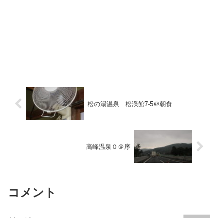
松の湯温泉 松渓館7-5＠朝食
高峰温泉０＠序
コメント