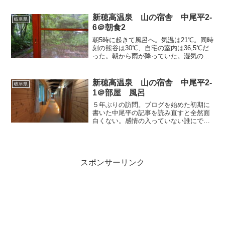
と、真似しようとしてもチラチラ邪心が
見えちゃいますもんね。無理しない。初
新穂高温泉 山の宿舎 中尾平2-
岐阜県
めてなので、館内やお風呂...
6＠朝食2
朝5時に起きて風呂へ。気温は21℃。同時
刻の熊谷は30℃、自宅の室内は36,5℃だ
った。朝から雨が降っていた。湿気のせ
いだろうか？不思議と涼しく感じない。
野沢屋から通算3泊もすると、そろそろ自
宅が恋しくなる。爪が伸びたりひげが伸
新穂高温泉 山の宿舎 中尾平2-
岐阜県
びたりそうい...
1＠部屋 風呂
５年ぶりの訪問。ブログを始めた初期に
書いた中尾平の記事を読み直すと全然面
白くない。感情の入っていない誰にでも
書ける旅館紹介ブログ文章。ちゃんと書
き直したい、というのも宿泊動機であっ
たりする。奥飛騨って有名な旅館も多い
から別の旅館に行ってみた...
スポンサーリンク