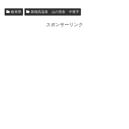
岐阜県
新穂高温泉 山の宿舎 中尾平
スポンサーリンク