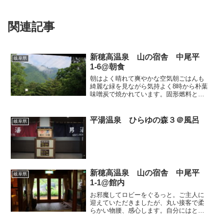
関連記事
新穂高温泉 山の宿舎 中尾平
岐阜県
1-6@朝食
朝はよく晴れて爽やかな空気朝ごはんも
綺麗な緑を見ながら気持よく8時から朴葉
味噌炭で焼かれています。固形燃料とは
焼いた時の香ばしさが違います。焦げす
ぎないように時間を見計らって、ご主人
が火から降ろしてくれます。煎り豆腐サ
平湯温泉 ひらゆの森３＠風呂
岐阜県
ラダ山菜を炊いたものつ...
新穂高温泉 山の宿舎 中尾平
岐阜県
1-1@館内
お邪魔してロビーをぐるっと。ご主人に
迎えていただきましたが、丸い接客で柔
らかい物腰、感心します。自分にはとう
てい無理だなぁ。やはり人格者じゃない