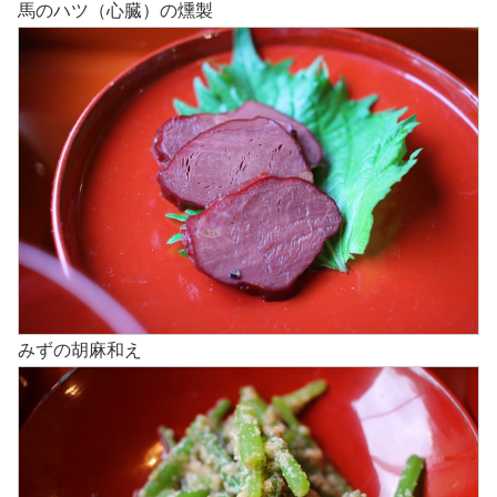
馬のハツ（心臓）の燻製
みずの胡麻和え