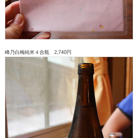
峰乃白梅純米４合瓶 2,740円