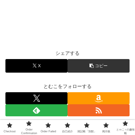
シェアする
X
コピー
とむこをフォローする
スポンサーリンク
Order
とｍこ♀の趣味
Checkout
Order Failed
自己紹介
雑記帳「別館」
掲示板
Confirmation
帳