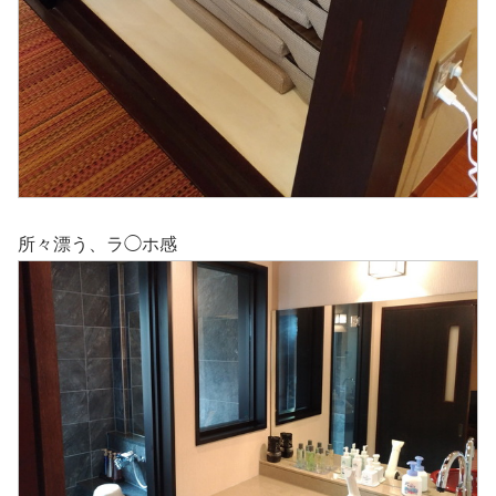
所々漂う、ラ◯ホ感