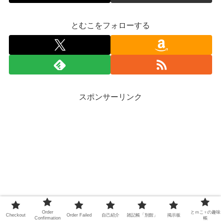
とむこをフォローする
スポンサーリンク
Order
とｍこ♀の趣味
Checkout
Order Failed
自己紹介
雑記帳「別館」
掲示板
Confirmation
帳